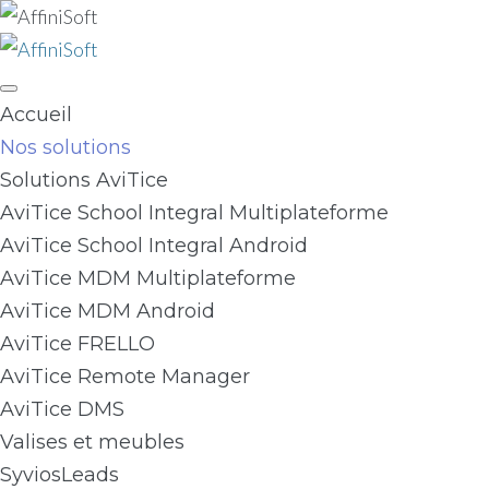
Skip
to
content
Accueil
Nos solutions
Solutions AviTice
AviTice School Integral Multiplateforme
AviTice School Integral Android
AviTice MDM Multiplateforme
AviTice MDM Android
AviTice FRELLO
AviTice Remote Manager
AviTice DMS
Valises et meubles
SyviosLeads