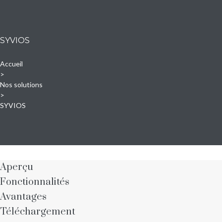
SYVIOS
Accueil
>
Nos solutions
>
SYVIOS
SYVIOS
Aperçu
Fonctionnalités
Avantages
Téléchargement